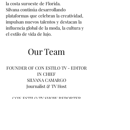
la costa suroeste de Florida.
Silvana continúa desarrollando
plataformas que celebran la creatividad,
impulsan nuevos talentos y destacan la
influencia global de la moda, la cultura y
el estilo de vida de lujo.
Our Team
​FOUNDER OF CON ESTILO TV - EDITOR
IN CHIEF
SILVANA CAMARGO
Journalist & TV Host
CON ESTILO TV SHOW REPORTER
CLAUDIA MENDOZA
Journalist, Podcast Host, Con Estilo Tv
Reporter, And Writer.
WRITER - GERMANY